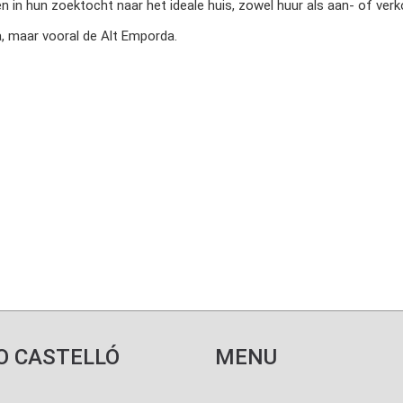
 in hun zoektocht naar het ideale huis, zowel huur als aan- of verk
, maar vooral de Alt Emporda.
astelló is een officieel agen
AICAT 6.704
O CASTELLÓ
MENU