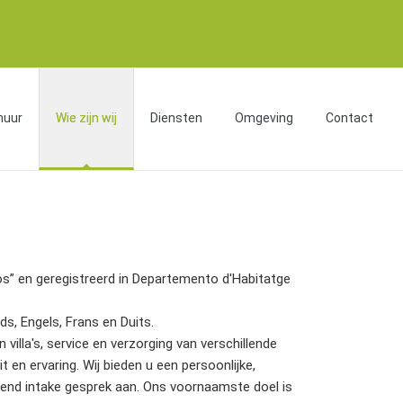
huur
Wie zijn wij
Diensten
Omgeving
Contact
ios” en geregistreerd in Departemento d'Habitatge
s, Engels, Frans en Duits.
illa's, service en verzorging van verschillende
 en ervaring. Wij bieden u een persoonlijke,
jvend intake gesprek aan. Ons voornaamste doel is