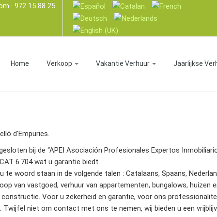
com
· 972 15 88 25
Home
Verkoop
Vakantie Verhuur
Jaarlijkse Ver
lló d'Empuries.
ngesloten bij de “APEI Asociación Profesionales Expertos Inmobiliar
CAT 6.704 wat u garantie biedt.
u te woord staan in de volgende talen : Catalaans, Spaans, Nederland
oop van vastgoed, verhuur van appartementen, bungalows, huizen en v
onstructie. Voor u zekerheid en garantie, voor ons professionaliteit
 Twijfel niet om contact met ons te nemen, wij bieden u een vrijbli