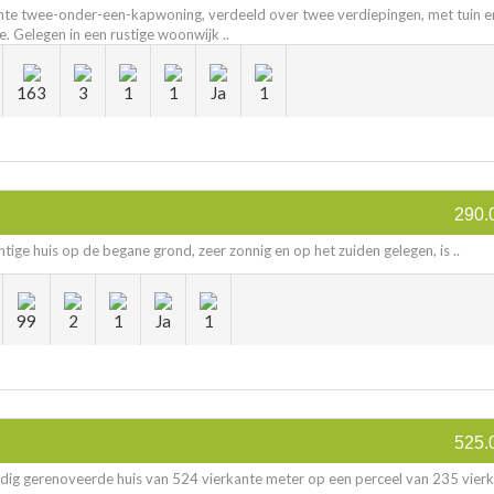
te twee-onder-een-kapwoning, verdeeld over twee verdiepingen, met tuin e
. Gelegen in een rustige woonwijk ..
163
3
1
1
Ja
1
290.
htige huis op de begane grond, zeer zonnig en op het zuiden gelegen, is ..
99
2
1
Ja
1
525.
edig gerenoveerde huis van 524 vierkante meter op een perceel van 235 vier