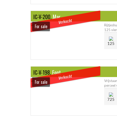
IC-V-200,
Mar
Verkocht
Rijtjesh
For sale
125 vier
125
IC-V-198,
Font
Verkocht
Vrijsta
For sale
perceel 
725