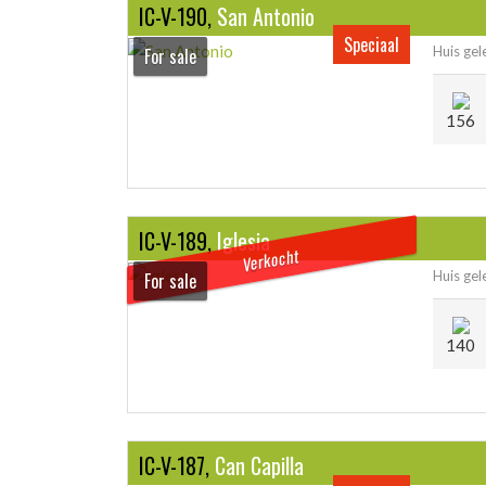
IC-V-190,
San Antonio
Speciaal
Huis gel
For sale
156
IC-V-189,
Iglesia
Verkocht
Huis gel
For sale
140
IC-V-187,
Can Capilla