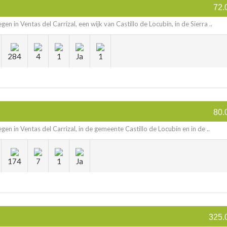
72.
egen in Ventas del Carrizal, een wijk van Castillo de Locubín, in de Sierra ..
284
4
1
Ja
1
80.
egen in Ventas del Carrizal, in de gemeente Castillo de Locubín en in de ..
174
7
1
Ja
325.