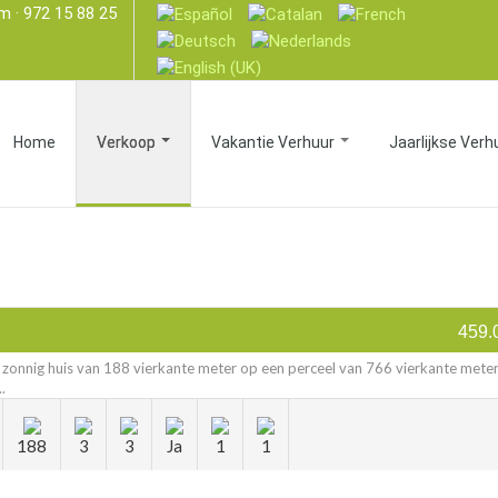
om
· 972 15 88 25
Home
Verkoop
Vakantie Verhuur
Jaarlijkse Verh
459.
 zonnig huis van 188 vierkante meter op een perceel van 766 vierkante meter
.
188
3
3
Ja
1
1