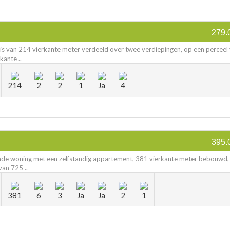
279.
uis van 214 vierkante meter verdeeld over twee verdiepingen, op een perceel
kante ..
214
2
2
1
Ja
4
395.
ande woning met een zelfstandig appartement, 381 vierkante meter bebouwd,
van 725 ..
381
6
3
Ja
Ja
2
1