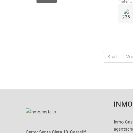
meter, ..
235
Start
Vor
INMO
Inmo Caste
agentscha
Carrer Santa Clara 18, Castelló