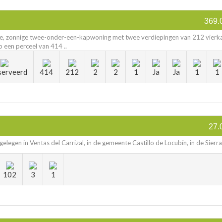
369.
ge, zonnige twee-onder-een-kapwoning met twee verdiepingen van 212 vierk
 een perceel van 414 ..
serveerd
414
212
2
2
1
Ja
Ja
1
1
27.
elegen in Ventas del Carrizal, in de gemeente Castillo de Locubín, in de Sierra 
102
3
1