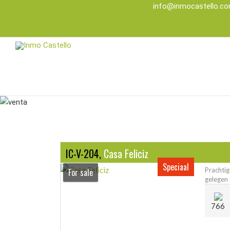
info@inmocastello.c
IC-V-204,
Casa Feliciz
Speciaal
Prachtig
For sale
gelegen .
766