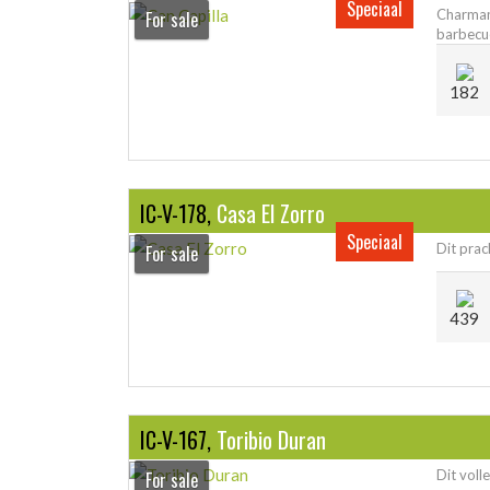
Speciaal
Charman
For sale
barbecue
182
IC-V-178,
Casa El Zorro
Speciaal
Dit prac
For sale
439
IC-V-167,
Toribio Duran
Dit voll
For sale