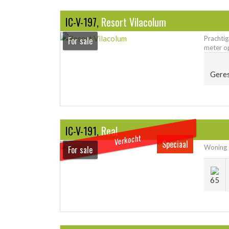
IC-V-197,
Resort Vilacolum
Prachti
For sale
meter op
Gere
IC-V-191,
Real
Verkocht
Speciaal
Woning g
For sale
65