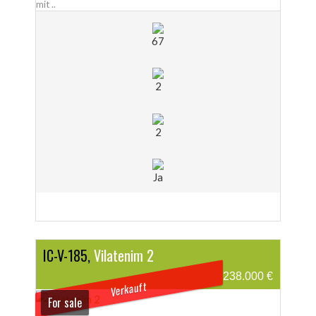
mit ..
67
2
2
Ja
IC-V-185,
Vilatenim 2
238.000 €
Verkauft
For sale