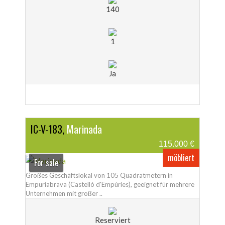
140
1
Ja
IC-V-183,
Marinada
115.000 €
möbliert
For sale
Großes Geschäftslokal von 105 Quadratmetern in
Empuriabrava (Castelló d'Empúries), geeignet für mehrere
Unternehmen mit großer ..
Reserviert