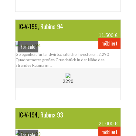
IC-V-195,
Rubina 94
11.500 €
möbliert
For sale
Gelegenheit für landwirtschaftliche Investoren: 2.290
Quadratmeter großes Grundstück in der Nähe des
Strandes Rubina im ..
2290
IC-V-194,
Rubina 93
21.000 €
möbliert
For sale