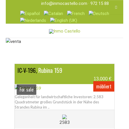
info@inmocastello.com
· 972 15 88 25
IC-V-196,
Rubina 159
13.000 €
möbliert
For sale
Gelegenheit für landwirtschaftliche Investoren: 2.583
Quadratmeter großes Grundstück in der Nähe des
Strandes Rubina im ..
2583