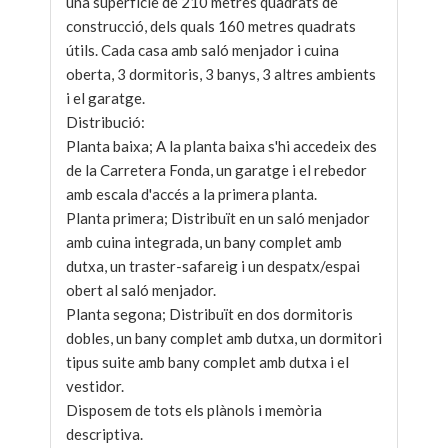
una superfície de 210 metres quadrats de
construcció, dels quals 160 metres quadrats
útils. Cada casa amb saló menjador i cuina
oberta, 3 dormitoris, 3 banys, 3 altres ambients
i el garatge.
Distribució:
Planta baixa; A la planta baixa s'hi accedeix des
de la Carretera Fonda, un garatge i el rebedor
amb escala d'accés a la primera planta.
Planta primera; Distribuït en un saló menjador
amb cuina integrada, un bany complet amb
dutxa, un traster-safareig i un despatx/espai
obert al saló menjador.
Planta segona; Distribuït en dos dormitoris
dobles, un bany complet amb dutxa, un dormitori
tipus suite amb bany complet amb dutxa i el
vestidor.
Disposem de tots els plànols i memòria
descriptiva.