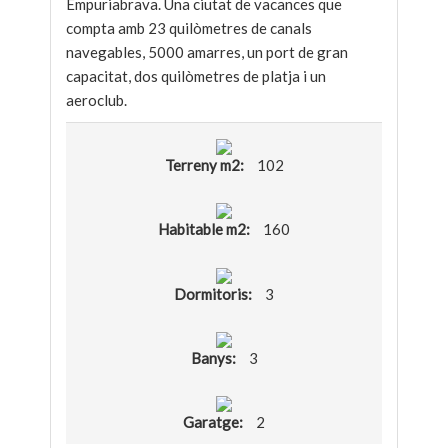
Empuriabrava. Una ciutat de vacances que
compta amb 23 quilòmetres de canals
navegables, 5000 amarres, un port de gran
capacitat, dos quilòmetres de platja i un
aeroclub.
Terreny m2:
102
Habitable m2:
160
Dormitoris:
3
Banys:
3
Garatge:
2