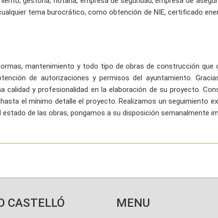
ento, gestoria, notaria, empresa de seguridad, empresa de asegura
alquier tema burocrático, como obtención de NIE, certificado energé
formas, mantenimiento y todo tipo de obras de construcción que d
btención de autorizaciones y permisos del ayuntamiento. Graci
a calidad y profesionalidad en la elaboración de su proyecto. Co
sta el mínimo detalle el proyecto. Realizamos un seguimiento exh
l estado de las obras, pongamos a su disposición semanalmente im
O CASTELLÓ
MENU