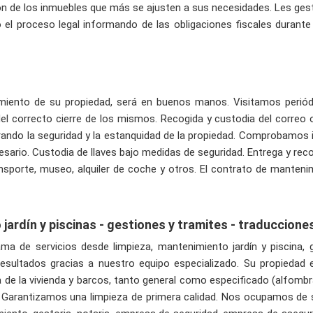
 de los inmuebles que más se ajusten a sus necesidades. Les gesti
 el proceso legal informando de las obligaciones fiscales durant
iento de su propiedad, será en buenos manos. Visitamos periód
 correcto cierre de los mismos. Recogida y custodia del correo o e
rando la seguridad y la estanquidad de la propiedad. Comprobamos i
rio. Custodia de llaves bajo medidas de seguridad. Entrega y recogi
transporte, museo, alquiler de coche y otros. El contrato de mante
jardín y piscinas - gestiones y tramites - traduccione
a de servicios desde limpieza, mantenimiento jardín y piscina, 
s resultados gracias a nuestro equipo especializado. Su propieda
e la vivienda y barcos, tanto general como especificado (alfombras, c
. Garantizamos una limpieza de primera calidad. Nos ocupamos de 